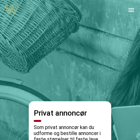
menu
Privat annoncør
Som privat annoncør kan du
udforme og bestille annoncer i
faste størrelser til faste lave