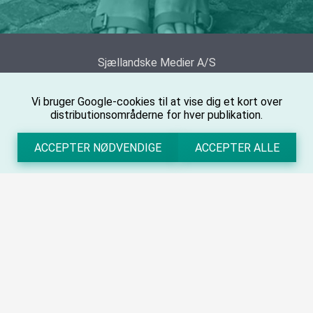
Sjællandske Medier A/S
Søgade 4-12, DK - 4100 Ringsted
Vi bruger Google-cookies til at vise dig et kort over
WITHDRAW FROM CONTRACT
distributionsområderne for hver publikation.
ACCEPTER NØDVENDIGE
ACCEPTER ALLE
Om os
Persondatapolitik
Handelsbetingelser
Cookieinformation
Konto
Opret bruger
Login
© adwonce 2026 - Alle rettigheder forbeholdes