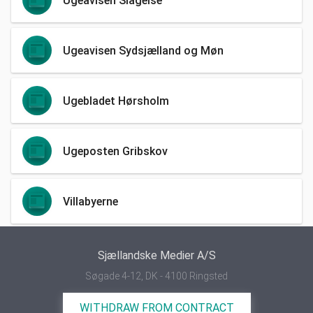
Ugeavisen Slagelse
Ugeavisen Sydsjælland og Møn
Ugebladet Hørsholm
Ugeposten Gribskov
Villabyerne
Sjællandske Medier A/S
Søgade 4-12, DK - 4100 Ringsted
WITHDRAW FROM CONTRACT